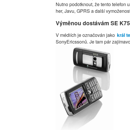
Nutno podotknout, že tento telefon u
her, Javu, GPRS a další vymoženost
Výměnou dostávám SE K75
V médiích je označován jako
král t
SonyEricssonů. Je tam pár zajímavos