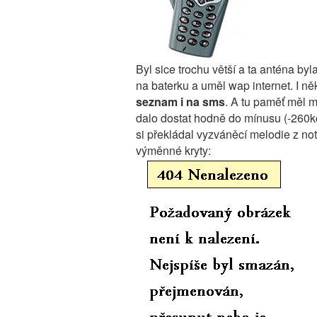
Byl sice trochu větší a ta anténa byl
na baterku a uměl wap internet. I n
seznam i na sms
. A tu paměť měl m
dalo dostat hodně do mínusu (-260
si překládal vyzváněcí melodie z no
výměnné kryty: