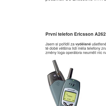
První telefon Ericsson A26
Jsem si pořídil za
vydělané
ušetřené 
té době většina lidí měla telefony z
změny loga operátora neuměli nic n