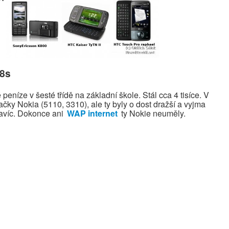
28s
peníze v šesté třídě na základní škole. Stál cca 4 tisíce. V
načky Nokia (5110, 3310), ale ty byly o dost dražší a vyjma
avíc. Dokonce ani
WAP internet
ty Nokie neuměly.