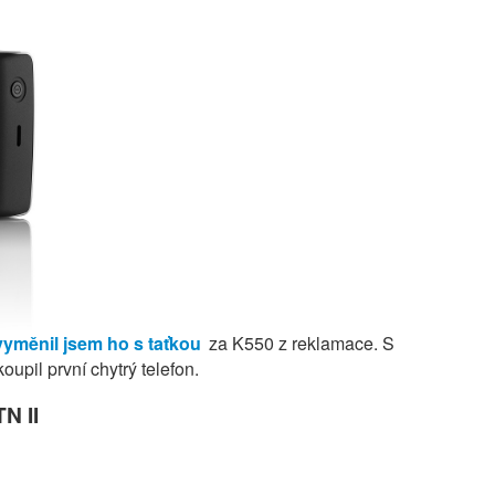
vyměnil jsem ho s taťkou
za K550 z reklamace. S
oupil první chytrý telefon.
N II