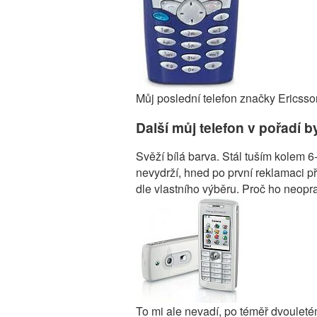
Můj poslední telefon značky Ericsso
Další můj telefon v pořadí b
Svěží bílá barva. Stál tuším kolem 6-
nevydrží, hned po první reklamaci 
dle vlastního výběru. Proč ho neopra
To mi ale nevadí, po téměř dvouleté