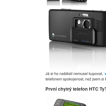
Já si ho naštěstí nemusel kupovat,
telefonem spokojenost, než jsem si k
První chytrý telefon HTC TyT