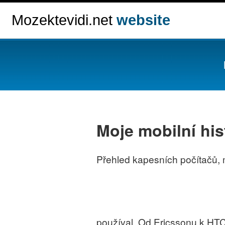
Mozektevidi.net
website
Moje mobilní his
Přehled kapesních počítačů, m
používal. Od Ericssonu k HTC