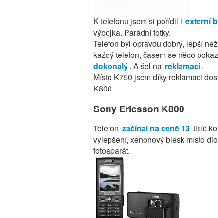
K telefonu jsem si pořídil i
externí 
výbojka. Parádní fotky.
Telefon byl opravdu dobrý, lepší ne
každý telefon, časem se něco pokazí.
dokonalý
. A šel na
reklamaci
.
Místo K750 jsem díky reklamaci dosta
K800.
Sony Ericsson K800
Telefon
začínal na ceně 13
tisíc k
vylepšení, xenonový blesk místo diod
fotoaparát.