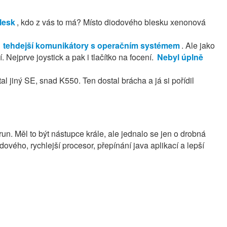
blesk
, kdo z vás to má? Místo diodového blesku xenonová
ž
tehdejší komunikátory s operačním systémem
. Ale jako
 Nejprve joystick a pak i tlačítko na focení.
Nebyl úplně
l jiný SE, snad K550. Ten dostal brácha a já si pořídil
orun. Měl to být nástupce krále, ale jednalo se jen o drobná
ového, rychlejší procesor, přepínání java aplikací a lepší