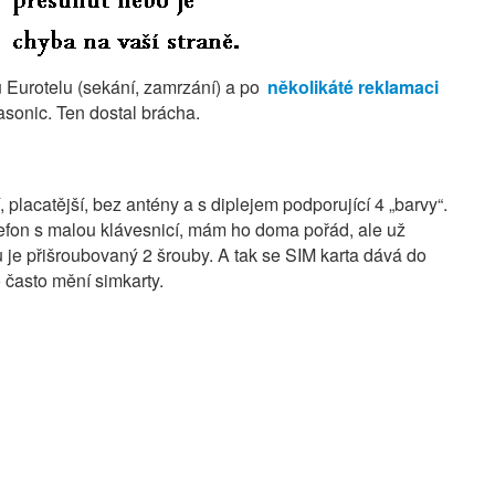
u Eurotelu (sekání, zamrzání) a po
několikáté reklamaci
asonic. Ten dostal brácha.
 placatější, bez antény a s diplejem podporující 4 „barvy“.
lefon s malou klávesnicí, mám ho doma pořád, ale už
u je přišroubovaný 2 šrouby. A tak se SIM karta dává do
o často mění simkarty.