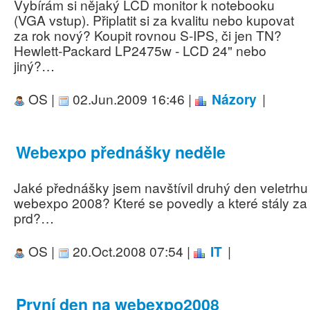
Vybírám si nějaký LCD monitor k notebooku
(VGA vstup). Připlatit si za kvalitu nebo kupovat
za rok nový? Koupit rovnou S-IPS, či jen TN?
Hewlett-Packard LP2475w - LCD 24" nebo
jiný?…
OS |
02.Jun.2009 16:46 |
Názory
|
Webexpo přednášky neděle
Jaké přednášky jsem navštívil druhý den veletrhu
webexpo 2008? Které se povedly a které stály za
prd?…
OS |
20.Oct.2008 07:54 |
IT
|
První den na webexpo2008