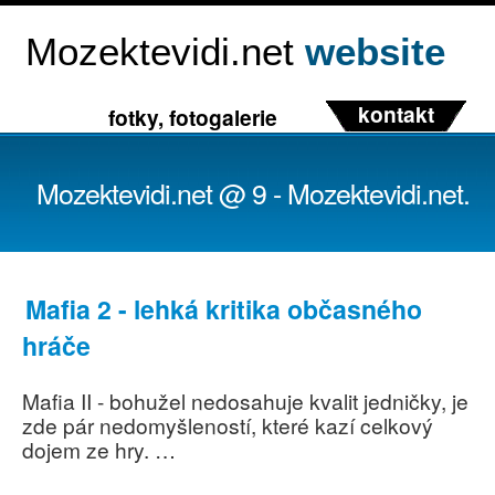
Mozektevidi.net
website
kontakt
fotky, fotogalerie
Mozektevidi.net @ 9 - Mozektevidi.net.
Mafia 2 - lehká kritika občasného
hráče
Mafia II - bohužel nedosahuje kvalit jedničky, je
zde pár nedomyšleností, které kazí celkový
dojem ze hry. …