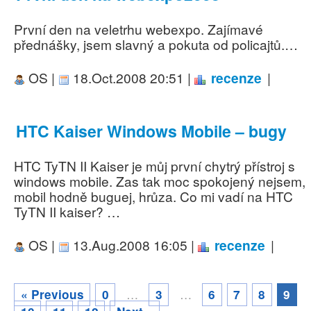
První den na veletrhu webexpo. Zajímavé
přednášky, jsem slavný a pokuta od policajtů.…
OS |
18.Oct.2008 20:51 |
recenze
|
HTC Kaiser Windows Mobile – bugy
HTC TyTN II Kaiser je můj první chytrý přístroj s
windows mobile. Zas tak moc spokojený nejsem,
mobil hodně buguej, hrůza. Co mi vadí na HTC
TyTN II kaiser? …
OS |
13.Aug.2008 16:05 |
recenze
|
…
…
« Previous
0
3
6
7
8
9