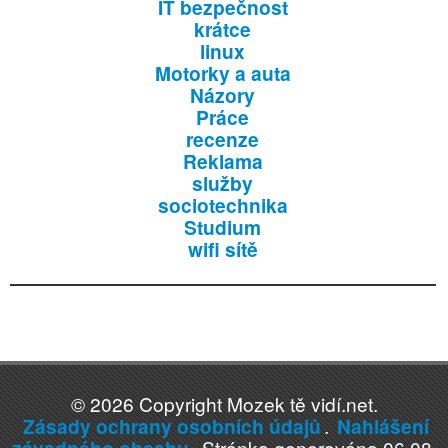
IT bezpečnost
krátce
linux
Motorky a auta
Názory
Práce
recenze
Reklama
služby
sociotechnika
Studium
wifi sítě
© 2026 Copyright Mozek tě vidí.net.
Zásady ochrany osobních údajů
.
Nahlášení
závadného obsahu
. Stránka generována 06.08.