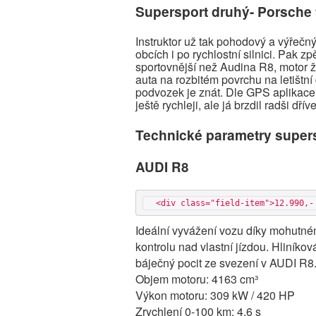
Supersport druhý- Porsche
Instruktor už tak pohodový a výřečný
obcích i po rychlostní silnici. Pak z
sportovnější než Audina R8, motor ži
auta na rozbitém povrchu na letištní
podvozek je znát. Dle GPS aplikace
ještě rychleji, ale já brzdil radši dřív
Technické parametry super
AUDI R8
  <div class="field-item">12.990,
Ideální vyvážení vozu díky mohutn
kontrolu nad vlastní jízdou. Hliník
báječný pocit ze svezení v AUDI R8
Objem motoru: 4163 cm³
Výkon motoru: 309 kW / 420 HP
Zrychlení 0-100 km: 4,6 s