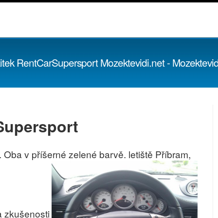
itek RentCarSupersport Mozektevidi.net - Mozektevidi
Supersport
Oba v příšerné zelené barvě. letiště Příbram,
a zkušenosti