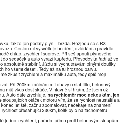
vku, takže jen pedály plyn + brzda. Rozjedu se s R8
ovozu. Cestou mi vysvětluje brzdění, ovládání a pravidla.
pohodě chlap, zrychlení suprové. Při sešlápnutí plynového
ět do sedaček a auto vyrazí kupředu. Převodovka řadí až ve
to absolutně stabilní. Jízdu si vychutnávám plnými doušky.
ych ho všemi deseti. Tedy až na tu hroznou barvu.
eme zkusit zrychlení a maximálku auta, tedy spíš moji
ovat. Při 200km začínám mít obavy o stabilitu, betonový
o na můj vkus dost skáče. V hlavně si říkám, že jsem už
hu. Auto dále zrychluje,
na rychloměr moc nekoukám, jen
le stoupajících otáček motoru vím, že se rychlost neustálila a
ím konec letiště, začnu zpomalovat, nečekaje na znamení
 rychlost přesahující 230km, kolik bylo na tachometru
tě jedno zrychlení, paráda, přímo proti betonovým sloupům.