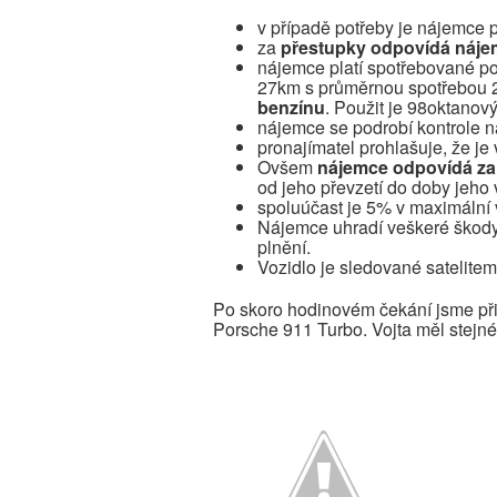
v případě potřeby je nájemce p
za
přestupky odpovídá náj
nájemce platí spotřebované po
27km s průměrnou spotřebou 20
benzínu
. Použit je 98oktanov
nájemce se podrobí kontrole na
pronajímatel prohlašuje, že je 
Ovšem
nájemce odpovídá za 
od jeho převzetí do doby jeho 
spoluúčast je 5% v maximální
Nájemce uhradí veškeré škody n
plnění.
Vozidlo je sledované satelitem
Po skoro hodinovém čekání jsme přišl
Porsche 911 Turbo. Vojta měl stejné