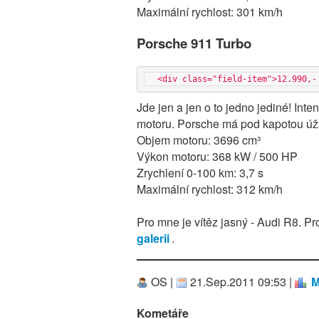
Maximální rychlost: 301 km/h
Porsche 911 Turbo
  <div class="field-item">12.990,
Jde jen a jen o to jedno jediné! Inten
motoru. Porsche má pod kapotou úžas
Objem motoru: 3696 cm³
Výkon motoru: 368 kW / 500 HP
Zrychlení 0-100 km: 3,7 s
Maximální rychlost: 312 km/h
Pro mne je vítěz jasný - Audi R8. Pr
galerii
.
OS |
21.Sep.2011 09:53 |
M
Kometáře