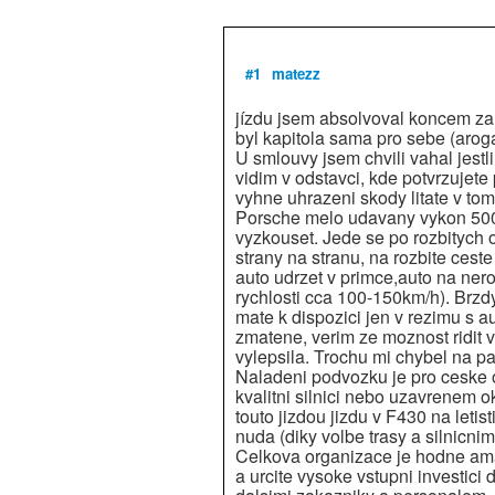
#1
matezz
jízdu jsem absolvoval koncem zar
byl kapitola sama pro sebe (aroga
U smlouvy jsem chvili vahal jestl
vidim v odstavci, kde potvrzujet
vyhne uhrazeni skody litate v to
Porsche melo udavany vykon 500k
vyzkouset. Jede se po rozbitych o
strany na stranu, na rozbite cest
auto udrzet v primce,auto na ner
rychlosti cca 100-150km/h). Brzdy
mate k dispozici jen v rezimu s 
zmatene, verim ze moznost ridit 
vylepsila. Trochu mi chybel na pa
Naladeni podvozku je pro ceske 
kvalitni silnici nebo uzavrenem 
touto jizdou jizdu v F430 na letis
nuda (diky volbe trasy a silnicni
Celkova organizace je hodne ama
a urcite vysoke vstupni investici 