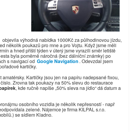
u
objevila výhodná nabídka 1000Kč za půlhodinovou jízdu,
ned několik poukazů pro mne a pro Vojtu. Když jsme měli
rmín a hned příští týden v úterý jsme vyrazili směr letiště
Cesta byla poměrně náročná (bez dálniční známky) po
ách s navigací od
Google Navigation
. Odevzdal jsem
pořadové kartičky.
 amatérsky. Kartičky jsou jen na papíru nadepsané fixou,
 číslo. Zrovna tak poukazy na 50% slevu do restaurace
papírek
, kde ručně napíše „50% sleva na jídlo“ dá datum a
onájmu osobního vozidla je několik nepřesností - např
dpovídala zelené. Nájemce je firma KILPAL s.r.o.
obilů.) se sídlem Kladno.