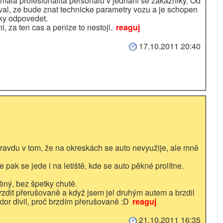
mala profesionalita personalu v jednani se zakazniky. Od
val, ze bude znat technicke parametry vozu a je schopen
ky odpovedet.
, za ten cas a penize to nestoji.
reaguj
17.10.2011 20:40
pravdu v tom, že na okreskách se auto nevyužije, ale mně
 pak se jede i na letiště, kde se auto pěkné prolítne.
děný, bez špetky chutě.
rzdit přerušovaně a když jsem jel druhým autem a brzdil
ktor divil, proč brzdím přerušovaně :D
reaguj
21.10.2011 16:35