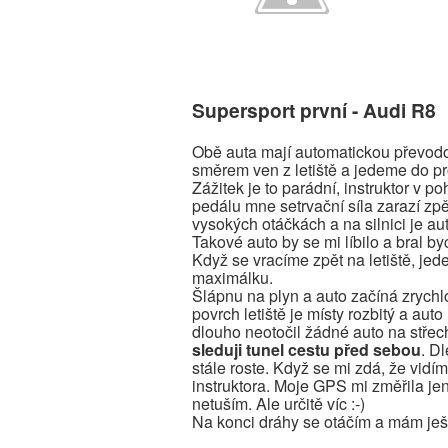
Supersport první - Audi R8
Obě auta mají automatickou převodo
směrem ven z letiště a jedeme do pr
Zážitek je to parádní, instruktor v 
pedálu mne setrvační síla zarazí zp
vysokých otáčkách a na silnici je au
Takové auto by se mi líbilo a bral b
Když se vracíme zpět na letiště, jed
maximálku.
Šlápnu na plyn a auto začíná zrychl
povrch letiště je místy rozbitý a aut
dlouho neotočil žádné auto na střec
sleduji tunel cestu před sebou
. D
stále roste. Když se mi zdá, že vid
instruktora. Moje GPS mi změřila jen
netuším. Ale určitě víc :-)
Na konci dráhy se otáčím a mám ješ