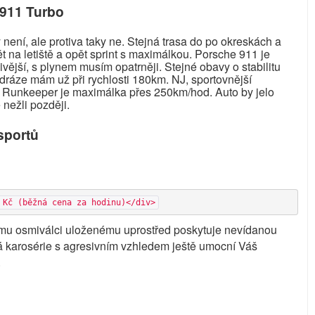
 911 Turbo
 není, ale protiva taky ne. Stejná trasa do po okreskách a
pět na letiště a opět sprint s maximálkou. Porsche 911 je
vější, s plynem musím opatrněji. Stejné obavy o stabilitu
 dráze mám už při rychlosti 180km. NJ, sportovnější
 Runkeeper je maximálka přes 250km/hod. Auto by jelo
e nežli později.
sportů
- Kč (běžná cena za hodinu)</div>
ému osmiválci uloženému uprostřed poskytuje nevídanou
ová karosérie s agresivním vzhledem ještě umocní Váš
.