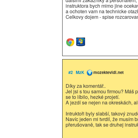
dalsimi zakazniky a personalem, 
instruktora bych mimo jine oceka
a ochoten vam na technicke otaz
Celkovy dojem - spise rozcarovani
#2
MzK
mozektevidi.net
Díky za komentář..
Jel jsi s tou samou firmou? Máš 
se to líbilo, hezké projetí.
A jezdí se nejen na okreskách, ale
Intruktoři byly slabší, takový znu
Navíc jeden mi tvrdil, že musím b
přerušovaně, tak se druhej instru