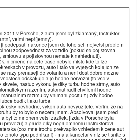
i 2011 v Porsche, z auta jsem byl zklamaný, instruktor
ntní, velmi nepříjemný).
i ji podepsat, nakonec jsem do toho sel, nejvetsi problem
e plnou zodpovednost za vozidlo (pokud se pojistovna
m, smlouvu s pojistovnou nemate k nahlednuti).
, nicmene na cele trase nebylo misto kde to lze
kreskach v provozu, auto litalo ve vyjetych kolejich ze
e se razy prenaseji do volantu a neni dost dobre mozne
ovnostech odskakuje a je hodne nervozni (to vse v
 skvele, nastup vykonu je diky turbu hodne strmy, auto
automatickym razenim, automat radil chvilemi hodne
v manualnim rezimu by vnimani pocitu z jizdy hodne
lubce budik tlaku turba.
okresky nevhodne, vykon auta nevyuzijete. Verim, ze na
okruhu by to bylo o necem jinem. Absolvoval jsem pred
ti a byl to mnohem vetsi zazitek, jizda v Porsche byla
mu provozu) a pruda diky neprijemnemu instruktorovi.
terska (coz mne trochu prekvapilo vzhledem k cene aut
do tohoto typu podnikani) - mala kancelar v niz se tisnite s