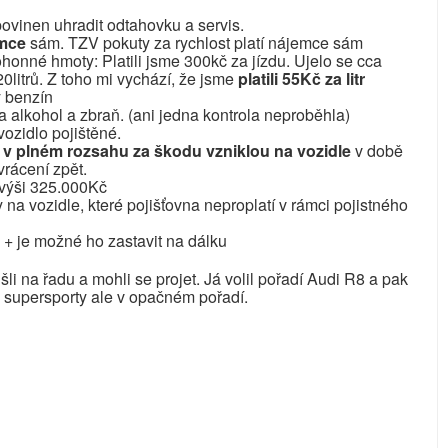
ovinen uhradit odtahovku a servis.
emce
sám. TZV pokuty za rychlost platí nájemce sám
honné hmoty: Platili jsme 300kč za jízdu. Ujelo se cca
litrů. Z toho mi vychází, že jsme
platili 55Kč za litr
ý benzín
 alkohol a zbraň. (ani jedna kontrola neproběhla)
vozidlo pojištěné.
v plném rozsahu za škodu vzniklou na vozidle
v době
vrácení zpět.
 výši 325.000Kč
a vozidle, které pojišťovna neproplatí v rámci pojistného
 + je možné ho zastavit na dálku
i na řadu a mohli se projet. Já volil pořadí Audi R8 a pak
 supersporty ale v opačném pořadí.