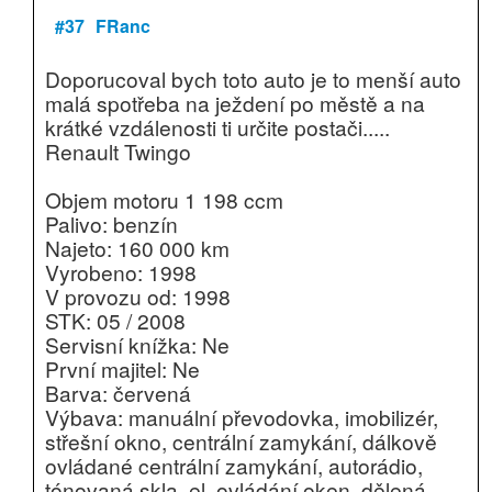
#37
FRanc
Doporucoval bych toto auto je to menší auto
malá spotřeba na ježdení po městě a na
krátké vzdálenosti ti určite postači.....
Renault Twingo
Objem motoru 1 198 ccm
Palivo: benzín
Najeto: 160 000 km
Vyrobeno: 1998
V provozu od: 1998
STK: 05 / 2008
Servisní knížka: Ne
První majitel: Ne
Barva: červená
Výbava: manuální převodovka, imobilizér,
střešní okno, centrální zamykání, dálkově
ovládané centrální zamykání, autorádio,
tónovaná skla, el. ovládání oken, dělená