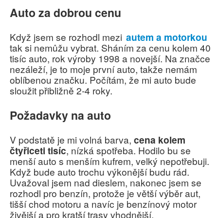
Auto za dobrou cenu
Když jsem se rozhodl mezi
autem a motorkou
tak si nemůžu vybrat. Sháním za cenu kolem 40
tisíc auto, rok výroby 1998 a novejší. Na značce
nezáleží, je to moje první auto, takže nemám
oblíbenou značku. Počítám, že mi auto bude
sloužit přibližně 2-4 roky.
Požadavky na auto
V podstatě je mi volná barva,
cena kolem
čtyřiceti tisíc
, nízká spotřeba. Hodilo bu se
menší auto s menším kufrem, velký nepotřebuji.
Když bude auto trochu výkonější budu rád.
Uvažoval jsem nad dieslem, nakonec jsem se
rozhodl pro benzín, protože je větší výběr aut,
tišší chod motoru a navíc je benzínový motor
živější a pro kratší trasy vhodnější.