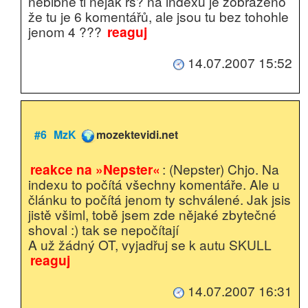
neblbne ti nějak rs? na indexu je zobrazeno
že tu je 6 komentářů, ale jsou tu bez tohohle
jenom 4 ???
reaguj
14.07.2007 15:52
#6
MzK
mozektevidi.net
reakce na »Nepster«
: (Nepster) Chjo. Na
indexu to počítá všechny komentáře. Ale u
článku to počítá jenom ty schválené. Jak jsis
jistě všiml, tobě jsem zde nějaké zbytečné
shoval :) tak se nepočítají
A už žádný OT, vyjadřuj se k autu SKULL
reaguj
14.07.2007 16:31