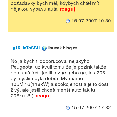
požadavky bych měl, kdybych chtěl mít i
nějakou výbavu auta
reaguj
15.07.2007 10:30
#16
InToSSH
linuxak.blog.cz
No ja bych ti doporucoval nejakyho
Peugeota, uz kvuli tomu že je pozink takže
nemusíš řešit jestli rezne nebo ne, tak 206
by myslim byla dobra. My máme
405Mi16(118kW) a spokojenost a je to dost
živý, ale jestli chceš menší auto tak tu
206ku. 8-)
reaguj
15.07.2007 17:32