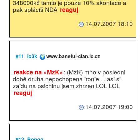
348000kč tamto je pouze 10% akontace a
pak splácíš NDA
reaguj
14.07.2007 18:10
#11
lo3k
www.baneful-clan.ic.cz
reakce na »MzK«
: (MzK) mno v posledni
době druha nepochopena ironie.....asi si
zajdu na psichinu jsem zhrzen LOL LOL
reaguj
14.07.2007 19:00
#12
Bongo