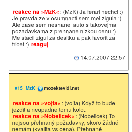
reakce na »MzK«
: (MzK) Ja ferari nechci :)
Je pravda ze v osumnacti sem mel zigula :)
Ale zase sem neshanel auto s takovejma
pozadavkama z prehnane nizkou cenu :)
Me stacil zigul za desitku a pak favorit za
tricet :)
reaguj
14.07.2007 22:57
#15
MzK
mozektevidi.net
reakce na »vojta«
: (vojta) Když to bude
jezdit a neupadne tomu kolo..
reakce na »Nobelicek«
: (Nobelicek) To
nejsou přehnaný požadavky, skoro žádné
nemám (kvalita vs cena). Přehnané