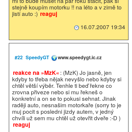
mi to bude muset na pár roků stačit, pak si
stejně koupím motorku !! na léto a v zimě to
jistí auto :)
reaguj
16.07.2007 19:34
#22
SpeedyGT
www.speedygt.ic.cz
reakce na »MzK«
: (MzK) Jo jasně, jen
kdyby to třeba nějak nevyšlo nebo kdyby si
chtěl větší výběr. Tenhle ti beď řekne co
zrovna přiveze nebo si mu řekneš o
konkretní a on se to pokusi sehnat. Jinak
raději auto, nesnašim motorkaře (sorry to je
muj pocit s posledni jizdy autem, v jedný
chvíli už sem mu chtěl už otevřit dveře :-D )
reaguj