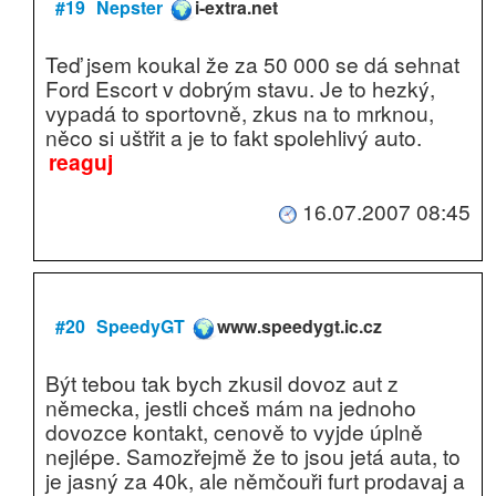
#19
Nepster
i-extra.net
Teď jsem koukal že za 50 000 se dá sehnat
Ford Escort v dobrým stavu. Je to hezký,
vypadá to sportovně, zkus na to mrknou,
něco si uštřit a je to fakt spolehlivý auto.
reaguj
16.07.2007 08:45
#20
SpeedyGT
www.speedygt.ic.cz
Být tebou tak bych zkusil dovoz aut z
německa, jestli chceš mám na jednoho
dovozce kontakt, cenově to vyjde úplně
nejlépe. Samozřejmě že to jsou jetá auta, to
je jasný za 40k, ale němčouři furt prodavaj a