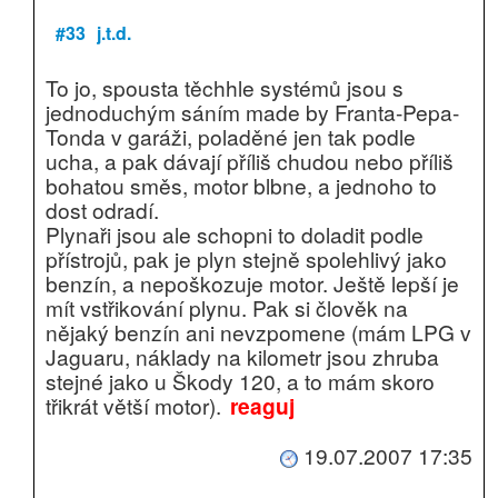
#33
j.t.d.
To jo, spousta těchhle systémů jsou s
jednoduchým sáním made by Franta-Pepa-
Tonda v garáži, poladěné jen tak podle
ucha, a pak dávají příliš chudou nebo příliš
bohatou směs, motor blbne, a jednoho to
dost odradí.
Plynaři jsou ale schopni to doladit podle
přístrojů, pak je plyn stejně spolehlivý jako
benzín, a nepoškozuje motor. Ještě lepší je
mít vstřikování plynu. Pak si člověk na
nějaký benzín ani nevzpomene (mám LPG v
Jaguaru, náklady na kilometr jsou zhruba
stejné jako u Škody 120, a to mám skoro
třikrát větší motor).
reaguj
19.07.2007 17:35