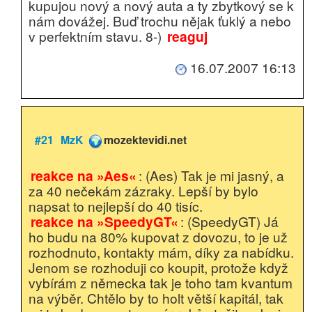
kupujou nový a nový auta a ty zbytkový se k
nám dovážej. Buď trochu nějak ťuklý a nebo
v perfektním stavu. 8-)
reaguj
16.07.2007 16:13
#21
MzK
mozektevidi.net
reakce na »Aes«
: (Aes) Tak je mi jasný, a
za 40 nečekám zázraky. Lepší by bylo
napsat to nejlepší do 40 tisíc.
reakce na »SpeedyGT«
: (SpeedyGT) Já
ho budu na 80% kupovat z dovozu, to je už
rozhodnuto, kontakty mám, díky za nabídku.
Jenom se rozhoduji co koupit, protože když
vybírám z německa tak je toho tam kvantum
na výběr. Chtělo by to holt větší kapitál, tak