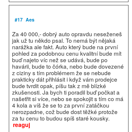
#17
Aes
Za 40 000,- dobrý auto opravdu neseženeš
jak už tu někdo psal. To nemá být nějaká
narážka ale fakt. Auto který bude na první
pohled za podobnou cenu kvalitní bude mít
buď najeto víc než se udává, bude po
havárii, bude to čórka, nebo bude dovezené
z ciziny s tím problémem že se nebude
prakticky dát přihlásit i když vám prodejce
bude tvrdit opak, píšu tak z mě blízké
zkušenosti. Ja bych ti poradil buď počkat a
našetřit si více, nebo se spokojit s tím co má
4 kola a víš že se to za první zatáčkou
nerozpadne, což bude dost těžké protože
za tu cenu to budou spíš staré kousky.
reaguj