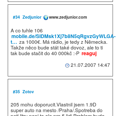
#34
Zedjunior
www.zedjunior.com
A co tuhle 106
mobile.de/SIDMsk1Xj7b8N5qRgvzGyWLGA-
t…
za 1000€. Má rádio, je tedy z Německa.
Takže něco bude stát také dovoz, ale to ti
tak bude stačit do 40 000kč :-P
reaguj
21.07.2007 14:47
#35
Zotov
205 mohu doporucit.Vlastnil jsem 1.9D
super auto na mesto /Praha/.Spotreba do
peti litru neni to ale pro 5 lidi.Problem bude