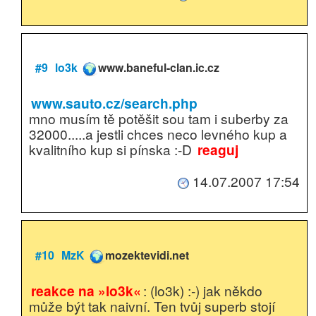
#9
lo3k
www.baneful-clan.ic.cz
www.sauto.cz/search.php
mno musím tě potěšit sou tam i suberby za
32000.....a jestli chces neco levného kup a
kvalitního kup si pínska :-D
reaguj
14.07.2007 17:54
#10
MzK
mozektevidi.net
reakce na »lo3k«
: (lo3k) :-) jak někdo
může být tak naivní. Ten tvůj superb stojí