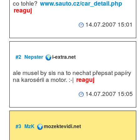
co tohle?
www.sauto.cz/car_detail.php
reaguj
14.07.2007 15:01
#2
Nepster
i-extra.net
ale musel by sis na to nechat přepsat papíry
na karosérii a motor. :-|
reaguj
14.07.2007 15:05
#3
MzK
mozektevidi.net