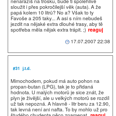
nenarazíš na trosku, bude ti spolehlivě
sloužit i přes pokročilejší věk (auta). A že
papá kolem 10 litrů? No a? Však to ty
Favoše a 205 taky... A asi s ním nebudeš
jezdit na nějaké extra dlouhé trasy, aby tě
spotřeba měla nějak extra trápit. ;)
reaguj
17.07.2007 22:38
#31
j.t.d.
Mimochodem, pokud má auto pohon na
propan-butan (LPG), tak je to přidaná
hodnota. U malých motorů je sice znát, že
plyn je živější, ale u velkých motorů se rozdíl
už tak nepozná. A hlavně - litr beru za 12.90,
tak levná není ani nafta. To by mohlo už pro
študého chudenta něco znamenat.
reaguj