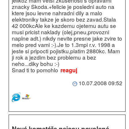
jelikoz mam vetší zkušenosti s opravami
znacky Skoda.+felicie je posledni auto na
ktere jsou levne nahradni dily a malo
elektroniky takze je skoro bez zavad.Stala
42 000kcAle ke kazdemu ojetemu autu se
musi pricist naklady (olej,pneu,provozni
naplne adt.) nikdy nevite presne jake zvire to
melo pred vami :-).Je to 1.3mpi r.v. 1998 a
jeste si pripocti pojistku,platim 2880kc. Mam
ji rok a jezdim bez problemu a bez
neho...diky bohu :-)
Snad ti to pomohlo
reaguj
10.07.2008 09:52
Nové kometáře nejsou povolené.