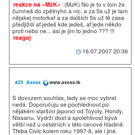
reakce na »MzK«
: (MzK) No je to v tom že
čumneš do zpětnyho a nic, a za 5s už je tam
nějakej motorkař a za dalších 5s už tě zase
předjiždí ať jedeš kde jedeš, ať jede někdo
proti nebo ne... asi je jim to jedno ??? !!!
reaguj
16.07.2007 20:36
#25
Axess
www.axess.tk
S dovozem souhlas, tady se moc vybrat
nedá. Doporučuju se poohlédnout po
nějakém starším japonci od Toyoty, Hondy,
Nissanu. Vydrží dost a spolehlivost bývá
větší než u ostatních v této cenové hladině.
Třeba Civic kolem roku 1997-8, ale i jiné.