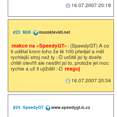
16.07.2007 20:18
#23
MzK
mozektevidi.net
reakce na »SpeedyGT«
: (SpeedyGT) A co
ti udělal krom toho že tě 100 předjel a měl
rychlejší stroj než ty :-D určitě jsi ty dveře
chtěl otevřít ale nestihl jsi to, protože jel moc
rychle a už ti ujížděl :-D
reaguj
16.07.2007 20:34
#24
SpeedyGT
www.speedygt.ic.cz