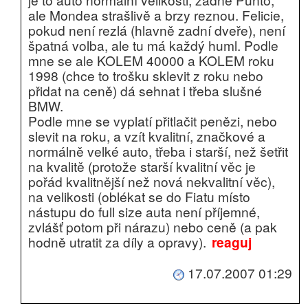
ale Mondea strašlivě a brzy reznou. Felicie,
pokud není rezlá (hlavně zadní dveře), není
špatná volba, ale tu má každý huml. Podle
mne se ale KOLEM 40000 a KOLEM roku
1998 (chce to trošku sklevit z roku nebo
přidat na ceně) dá sehnat i třeba slušné
BMW.
Podle mne se vyplatí přitlačit penězi, nebo
slevit na roku, a vzít kvalitní, značkové a
normálně velké auto, třeba i starší, než šetřit
na kvalitě (protože starší kvalitní věc je
pořád kvalitnější než nová nekvalitní věc),
na velikosti (oblékat se do Fiatu místo
nástupu do full size auta není příjemné,
zvlášť potom při nárazu) nebo ceně (a pak
hodně utratit za díly a opravy).
reaguj
17.07.2007 01:29