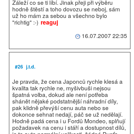
Záleží co se ti líbí. Jinak přeji při výběru
hodně štěstí a toho dovozu se neboj, sám
už ho mám za sebou a všechno bylo
"richtig" :-)
reaguj
16.07.2007 22:35
#26
j.t.d.
Je pravda, že cena Japonců rychle klesá a
kvalita tak rychle ne, myšivbuši nejsou
špatná volba, dokud ale není potřeba
shánět nějaké podstatnější náhradní díly,
pak klidně převýší cenu auta nebo se
dokonce sehnat nedají, páč se už nedělají.
Hodně padá cena i u Fordů Mondeo, splňují
požadavek na cenu i stáří a dostupnost dílů,
je to auto normální velikosti, žádné Punťo,