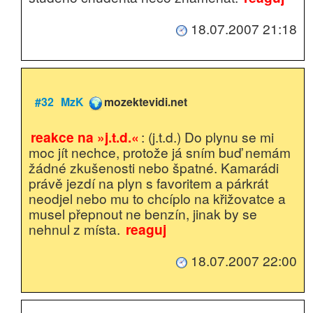
18.07.2007 21:18
#32
MzK
mozektevidi.net
reakce na »j.t.d.«
: (j.t.d.) Do plynu se mi
moc jít nechce, protože já sním buď nemám
žádné zkušenosti nebo špatné. Kamarádi
právě jezdí na plyn s favoritem a párkrát
neodjel nebo mu to chcíplo na křižovatce a
musel přepnout ne benzín, jinak by se
nehnul z místa.
reaguj
18.07.2007 22:00