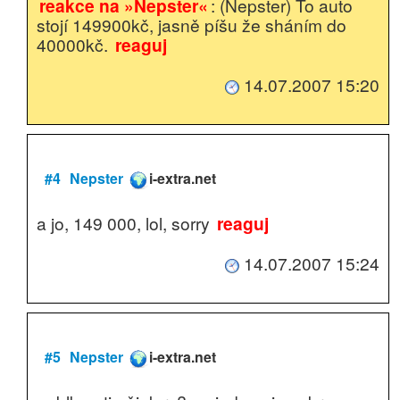
reakce na »Nepster«
: (Nepster) To auto
stojí 149900kč, jasně píšu že sháním do
40000kč.
reaguj
14.07.2007 15:20
#4
Nepster
i-extra.net
a jo, 149 000, lol, sorry
reaguj
14.07.2007 15:24
#5
Nepster
i-extra.net