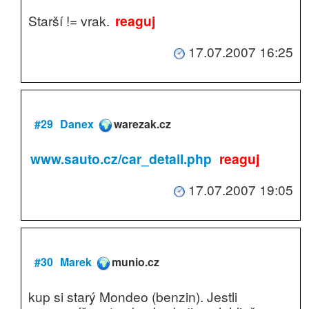
Starší != vrak.
reaguj
17.07.2007 16:25
#29
Danex
warezak.cz
www.sauto.cz/car_detail.php
reaguj
17.07.2007 19:05
#30
Marek
munio.cz
kup si starý Mondeo (benzin). Jestli