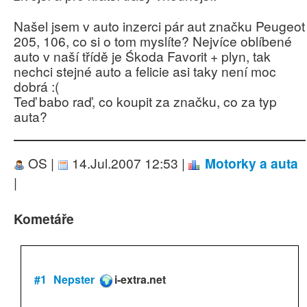
Našel jsem v auto inzerci pár aut značku Peugeot
205, 106, co si o tom myslíte? Nejvíce oblíbené
auto v naší třídě je Śkoda Favorit + plyn, tak
nechci stejné auto a felicie asi taky není moc
dobrá :(
Teď babo raď, co koupit za značku, co za typ
auta?
OS |
14.Jul.2007 12:53 |
Motorky a auta
|
Kometáře
#1
Nepster
i-extra.net