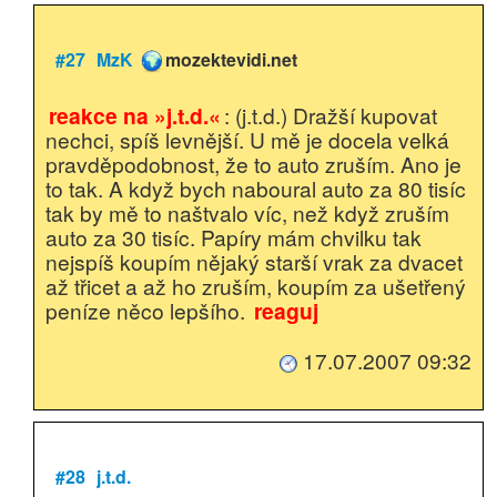
#27
MzK
mozektevidi.net
reakce na »j.t.d.«
: (j.t.d.) Dražší kupovat
nechci, spíš levnější. U mě je docela velká
pravděpodobnost, že to auto zruším. Ano je
to tak. A když bych naboural auto za 80 tisíc
tak by mě to naštvalo víc, než když zruším
auto za 30 tisíc. Papíry mám chvilku tak
nejspíš koupím nějaký starší vrak za dvacet
až třicet a až ho zruším, koupím za ušetřený
peníze něco lepšího.
reaguj
17.07.2007 09:32
#28
j.t.d.