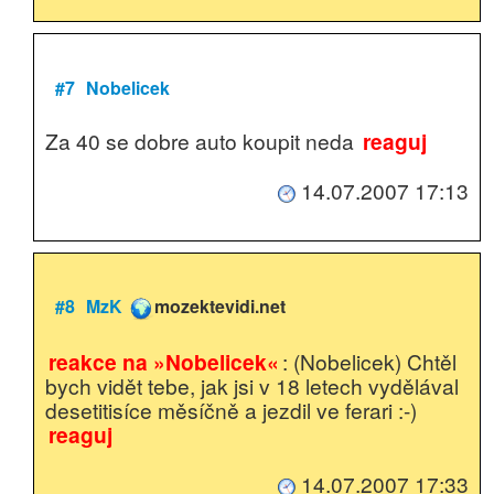
#7
Nobelicek
Za 40 se dobre auto koupit neda
reaguj
14.07.2007 17:13
#8
MzK
mozektevidi.net
reakce na »Nobelicek«
: (Nobelicek) Chtěl
bych vidět tebe, jak jsi v 18 letech vydělával
desetitisíce měsíčně a jezdil ve ferari :-)
reaguj
14.07.2007 17:33