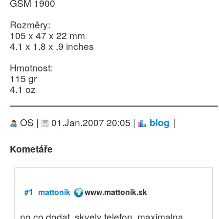
GSM 1900
Rozměry:
105 x 47 x 22 mm
4.1 x 1.8 x .9 inches
Hmotnost:
115 gr
4.1 oz
OS |
01.Jan.2007 20:05 |
blog
|
Kometáře
#1
mattonik
www.mattonik.sk
no co dodat, skvely telefon. maximalna