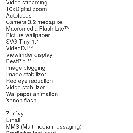
Video streaming
16xDigital zoom
Autofocus
Camera 3.2 megapixel
Macromedia Flash Lite™
Picture wallpaper
SVG Tiny 1.1
VideoDJ™
Viewfinder display
BestPic™
Image blogging
Image stabilizer
Red eye reduction
Video stabilizer
Wallpaper animation
Xenon flash
Zprávy:
Email
MMS (Multimedia messaging)
Predictive text input