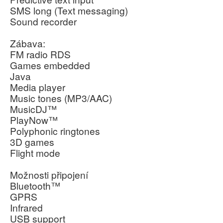
SMS long (Text messaging)
Sound recorder
Zábava:
FM radio RDS
Games embedded
Java
Media player
Music tones (MP3/AAC)
MusicDJ™
PlayNow™
Polyphonic ringtones
3D games
Flight mode
Možnosti připojení
Bluetooth™
GPRS
Infrared
USB support