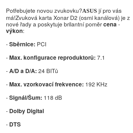
Potřebujete novou zvukovku?
jí pro vás
ASUS
má!Zvuková karta Xonar D2 (osmi kanálová) je z
nové řady a poskytuje brilantní poměr
cena
-
výkon
:
-
Sběrnice:
PCI
-
Max. konfigurace reproduktorů:
7.1
-
A/D a D/A:
24 BITů
-
Max. vzorkovací frekvence:
192 KHz
-
Signál/Šum:
118 dB
-
Dolby Digital
-
DTS