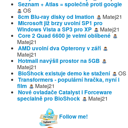
Seznam + Atlas = společně proti google
OS
8cm Blu-ray disky od Imation
Matej21
Microsoft již brzy uvolní SP1 pro
Windows Vista a SP3 pro XP
Matej21
Core 2 Quad 6600 je velmi oblíbené
Matej21
AMD uvolní dva Opterony v září
Matej21
Hotmail navýšil prostor na 5GB
Matej21
BioShock existuje demo ke stažení
OS
Transformers - populární hračka, nyní i
film
Matej21
Nové ovladače Catalyst i Forceware
specialně pro BioShock
Matej21
Follow me!