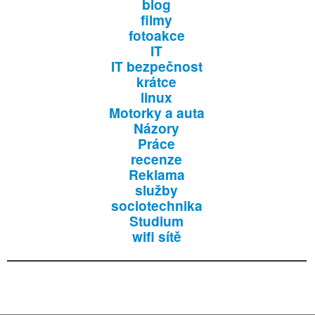
blog
filmy
fotoakce
IT
IT bezpečnost
krátce
linux
Motorky a auta
Názory
Práce
recenze
Reklama
služby
sociotechnika
Studium
wifi sítě