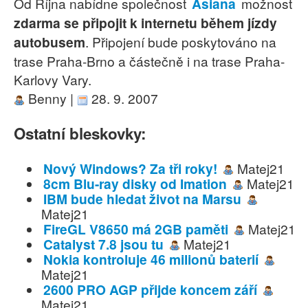
Od Října nabídne společnost
Asiana
možnost
zdarma se připojit k internetu během jízdy
autobusem
. Připojení bude poskytováno na
trase Praha-Brno a částečně i na trase Praha-
Karlovy Vary.
Benny |
28. 9. 2007
Ostatní bleskovky:
Nový Windows? Za tři roky!
Matej21
8cm Blu-ray disky od Imation
Matej21
IBM bude hledat život na Marsu
Matej21
FireGL V8650 má 2GB paměti
Matej21
Catalyst 7.8 jsou tu
Matej21
Nokia kontroluje 46 milionů baterií
Matej21
2600 PRO AGP přijde koncem září
Matej21