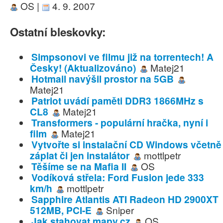
OS |
4. 9. 2007
Ostatní bleskovky:
Simpsonovi ve filmu již na torrentech! A
Česky! (Aktualizováno)
Matej21
Hotmail navýšil prostor na 5GB
Matej21
Patriot uvádí paměti DDR3 1866MHz s
CL8
Matej21
Transformers - populární hračka, nyní i
film
Matej21
Vytvořte si instalační CD Windows včetně
záplat či jen instalátor
mottlpetr
Těšíme se na Mafia II
OS
Vodíková střela: Ford Fusion jede 333
km/h
mottlpetr
Sapphire Atlantis ATI Radeon HD 2900XT
512MB, PCI-E
Sniper
Jak stahovat mapy.cz
OS