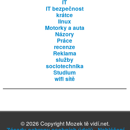
IT
IT bezpečnost
krátce
linux
Motorky a auta
Názory
Práce
recenze
Reklama
služby
sociotechnika
Studium
wifi sítě
© 2026 Copyright Mozek tě vidí.net.
Zásady ochrany osobních údajů
.
Nahlášení