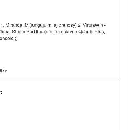
1. Miranda IM (funguju mi aj prenosy) 2. VirtuaWin -
Visual Studio Pod linuxom je to hlavne Quanta Plus,
nsole ;)
Diky
: