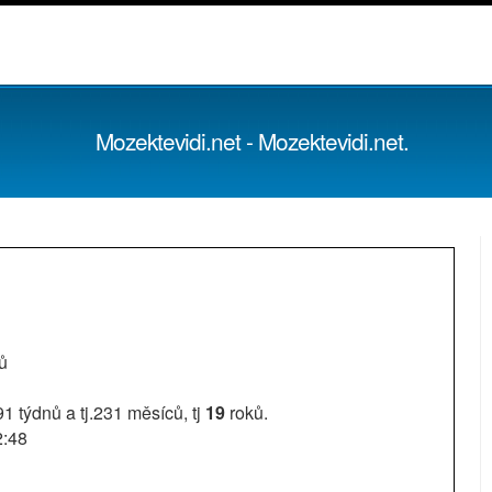
Mozektevidi.net - Mozektevidi.net.
ů
991 týdnů a tj.231 měsíců, tj
19
roků.
2:48