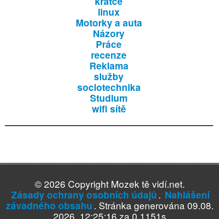
krátce
linux
Motorky a auta
Názory
Práce
recenze
Reklama
služby
sociotechnika
Studium
wifi sítě
© 2026 Copyright Mozek tě vidí.net.
Zásady ochrany osobních údajů
.
Nahlášení
závadného obsahu
. Stránka generována 09.08.
2026, 12:25:16 za 0.1151s