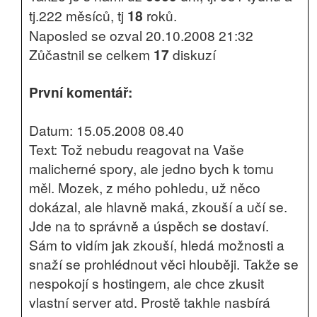
tj.222 měsíců, tj
18
roků.
Naposled se ozval 20.10.2008 21:32
Zůčastnil se celkem
17
diskuzí
První komentář:
Datum: 15.05.2008 08.40
Text: Tož nebudu reagovat na Vaše
malicherné spory, ale jedno bych k tomu
měl. Mozek, z mého pohledu, už něco
dokázal, ale hlavně maká, zkouší a učí se.
Jde na to správně a úspěch se dostaví.
Sám to vidím jak zkouší, hledá možnosti a
snaží se prohlédnout věci hlouběji. Takže se
nespokojí s hostingem, ale chce zkusit
vlastní server atd. Prostě takhle nasbírá