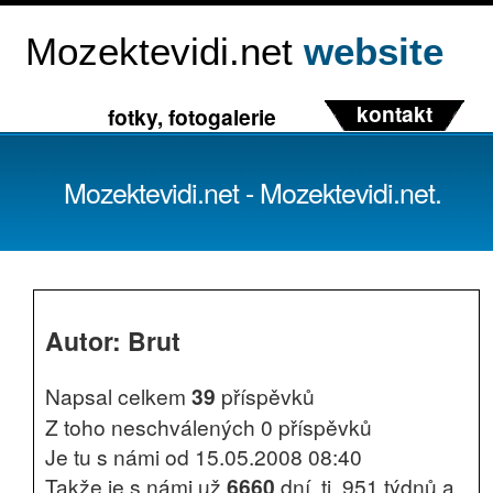
Mozektevidi.net
website
kontakt
fotky, fotogalerie
Mozektevidi.net - Mozektevidi.net.
Autor: Brut
Napsal celkem
39
příspěvků
Z toho neschválených 0 příspěvků
Je tu s námi od 15.05.2008 08:40
Takže je s námi už
6660
dní, tj. 951 týdnů a